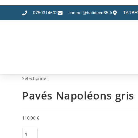
0750314602
contact@batideco65.fr
TARBES
Sélectionné :
Pavés Napoléons gris
110,00
€